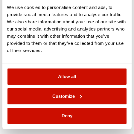
V podnikání se musíte rozhodovat a nedělat
We use cookies to personalise content and ads, to
nic není řešení. Konzultanti CF Agency vás
provide social media features and to analyse our traffic.
provedou skrze nástrahy a nejistotu
We also share information about your use of our site with
our social media, advertising and analytics partners who
a pomohou vám dělat správná rozhodnutí.
may combine it with other information that you’ve
provided to them or that they’ve collected from your use
Můžete se spolehnout na dobré rady
of their services.
v oblasti situační analýzy, strategického
plánování a taktické realizace. Děláme to už
Allow all
spoustu let – více než dvě desetiletí
komplexních zkušeností v oblasti
Customize
marketingu jsou vám k dispozici.
Deny