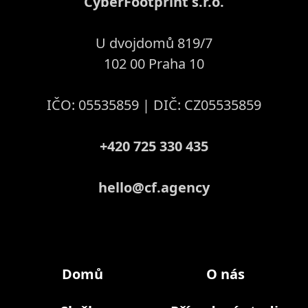
CyberFootprint s.r.o.
U dvojdomů 819/7
102 00 Praha 10
IČO: 05535859 | DIČ: CZ05535859
+420 725 330 435
hello@cf.agency
Domů
O nás