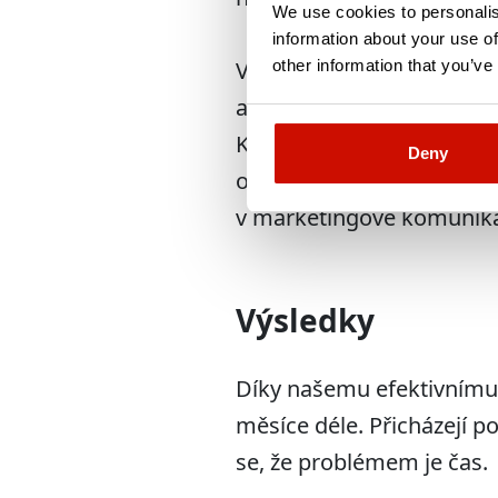
We use cookies to personalis
information about your use of
other information that you’ve
Všechny činnosti se každ
a kontrolují, abychom pos
Kampaně, které nevykazují
Deny
optimalizujeme ještě peč
v marketingové komunikaci
Výsledky
Díky našemu efektivnímu 
měsíce déle. Přicházejí p
se, že problémem je čas.