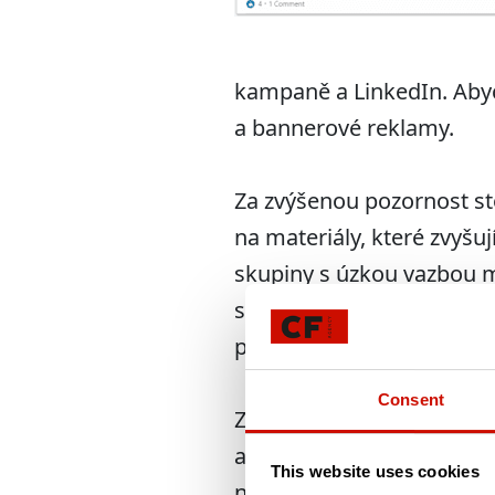
kampaně a LinkedIn. Aby
a bannerové reklamy.
Za zvýšenou pozornost sto
na materiály, které zvyšu
skupiny s úzkou vazbou me
služeb průzkumu trhu. V 
přinášet potenciální zákaz
Consent
Začínají PR aktivity a b
a brzy vidíme potenciální
This website uses cookies
návštěvnosti i z kampaní n