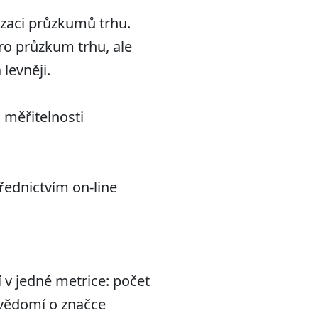
izaci průzkumů trhu.
ro průzkum trhu, ale
 levněji.
 měřitelnosti
řednictvím on-line
 v jedné metrice: počet
ovědomí o značce