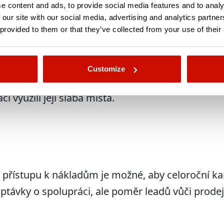
e content and ads, to provide social media features and to analy
 our site with our social media, advertising and analytics partn
 provided to them or that they’ve collected from your use of their
ý týden vyhodnocují
tupovali vpřed.
 dobrý výkon, okamžitě zastavujeme a ty, které 
Customize
livěji. Samozřejmě sledujeme konkurenci a při
 využili její slabá místa.
přístupu k nákladům je možné, aby celoroční kam
optávky o spolupráci, ale poměr leadů vůči prode