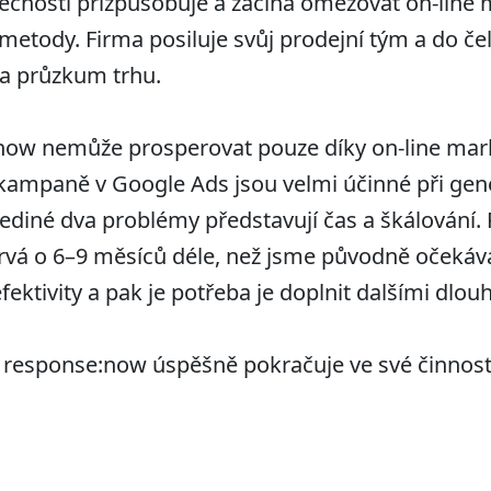
ečnosti přizpůsobuje a začíná omezovat on-line 
í metody. Firma posiluje svůj prodejní tým a do č
a průzkum trhu.
se:now nemůže prosperovat pouze díky on-line ma
 kampaně v Google Ads jsou velmi účinné při gen
Jediné dva problémy představují čas a škálování.
trvá o 6–9 měsíců déle, než jsme původně očekáva
efektivity a pak je potřeba je doplnit dalšími dlo
 response:now úspěšně pokračuje ve své činnosti