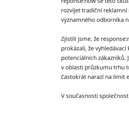
reponse:now se této skut
rozvíjet tradiční reklamn
významného odborníka n
Zjistili jsme, že respon
prokázali, že vyhledávací
potenciálních zákazníků. 
v oblasti průzkumu trhu 
častokrát narazí na limit 
V současnosti společnost