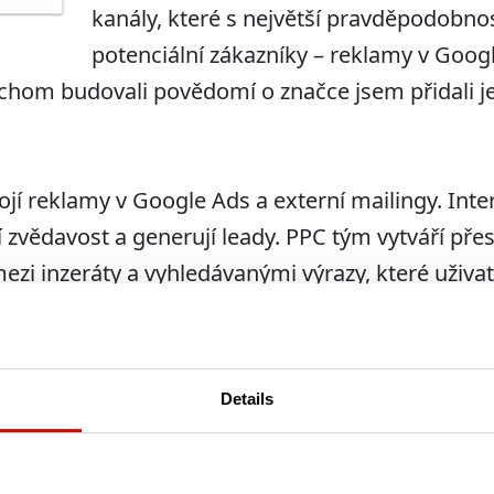
kanály, které s největší pravděpodobno
potenciální zákazníky – reklamy v Goog
chom budovali povědomí o značce jsem přidali j
jí reklamy v Google Ads a externí mailingy. Inter
jí zvědavost a generují leady. PPC tým vytváří př
zi inzeráty a vyhledávanými výrazy, které uživate
kombinaci s podrobnou regionální segmentací zač
níky.
Details
randingové kampaně
 zákazníky z přímé
a síti LinkedIn.