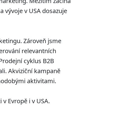
marketing. Mezitím začíná
ela vývoje v USA dosazuje
rketingu. Zároveň jsme
erování relevantních
 Prodejní cyklus B2B
li. Akviziční kampaně
uhodobými aktivitami.
 v Evropě i v USA.