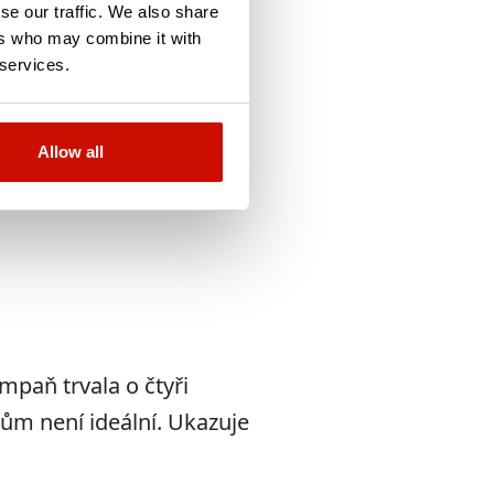
se our traffic. We also share
ers who may combine it with
 services.
přinášejí vysoký výkon,
Allow all
způsobujeme se, abychom
paň trvala o čtyři
jům není ideální. Ukazuje