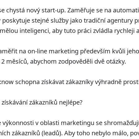
 se chystá nový start-up. Zaměřuje se na automat
poskytuje stejné služby jako tradiční agentury p
ělou inteligenci, aby tuto práci zvládla rychleji a
 zaměřit na on-line marketing především kvůli jeho
12 měsíců, abychom zodpověděli dvě otázky.
e:now schopna získávat zákazníky výhradně prost
i získávání zákazníků nejlépe?
 výkonnosti v oblasti marketingu se shromažďují
ních zákazníků (leadů). Aby toho nebylo málo, p