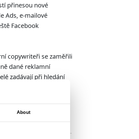
stí přinesou nové
le Ads, e-mailové
eště Facebook
ní copywriteři se zaměřili
esně dané reklamní
lé zadávají při hledání
íná i tento přístup
About